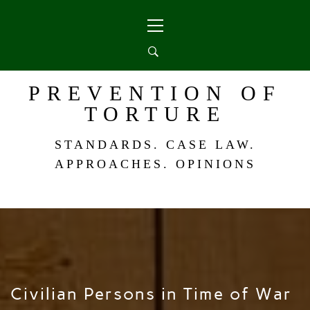
Skip
Primary
to
Menu
content
PREVENTION OF
TORTURE
STANDARDS. CASE LAW.
APPROACHES. OPINIONS
Civilian Persons in Time of War