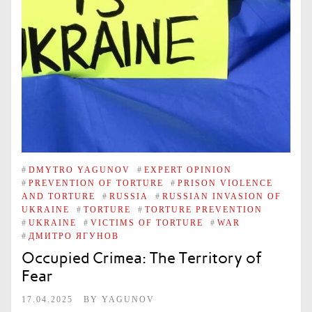
#
DMYTRO YAGUNOV
#
EXPERT OPINION
#
PREVENTION OF TORTURE
#
PRISON VIOLENCE
AND TORTURE
#
RUSSIA
#
RUSSIAN INVASION OF
UKRAINE
#
TORTURE
#
TORTURE PREVENTION
#
UKRAINE
#
VICTIMS OF TORTURE
#
WAR
#
ДМИТРО ЯГУНОВ
Occupied Crimea: The Territory of
Fear
17.04.2025
BY
YAGUNOV