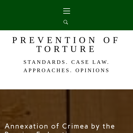
Skip
Primary
to
Menu
content
PREVENTION OF
TORTURE
STANDARDS. CASE LAW.
APPROACHES. OPINIONS
Annexation of Crimea by the