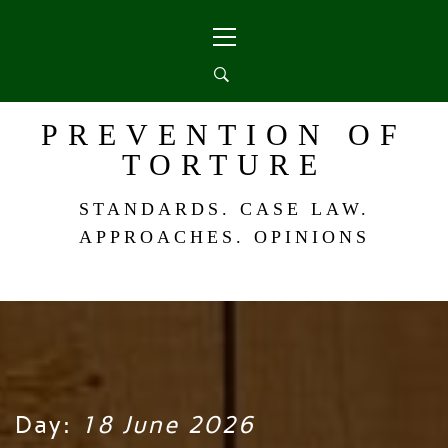
Skip
Primary
to
Menu
content
PREVENTION OF
TORTURE
STANDARDS. CASE LAW.
APPROACHES. OPINIONS
Day:
18 June 2026