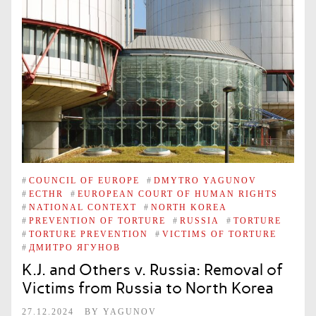
#
COUNCIL OF EUROPE
#
DMYTRO YAGUNOV
#
ECTHR
#
EUROPEAN COURT OF HUMAN RIGHTS
#
NATIONAL CONTEXT
#
NORTH KOREA
#
PREVENTION OF TORTURE
#
RUSSIA
#
TORTURE
#
TORTURE PREVENTION
#
VICTIMS OF TORTURE
#
ДМИТРО ЯГУНОВ
K.J. and Others v. Russia: Removal of
Victims from Russia to North Korea
27.12.2024
BY
YAGUNOV