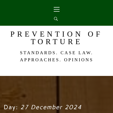
Skip
Primary
to
Menu
content
PREVENTION OF
TORTURE
STANDARDS. CASE LAW.
APPROACHES. OPINIONS
Day:
27 December 2024