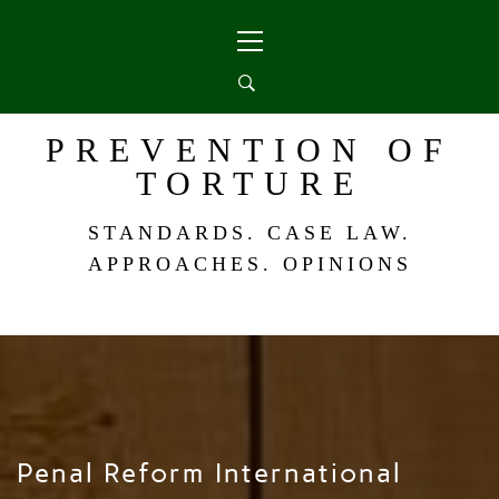
Skip
Primary
to
Menu
content
PREVENTION OF
TORTURE
STANDARDS. CASE LAW.
APPROACHES. OPINIONS
Penal Reform International