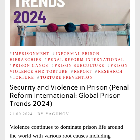
#
IMPRISONMENT
#
INFORMAL PRISON
HIERARCHIES
#
PENAL REFORM INTERNATIONAL
#
PRISON GANGS
#
PRISON SUBCULTURE
#
PRISON
VIOLENCE AND TORTURE
#
REPORT
#
RESEARCH
#
TORTURE
#
TORTURE PREVENTION
Security and Violence in Prison (Penal
Reform International: Global Prison
Trends 2024)
21.09.2024
BY
YAGUNOV
Violence continues to dominate prison life around
the world with various root causes including