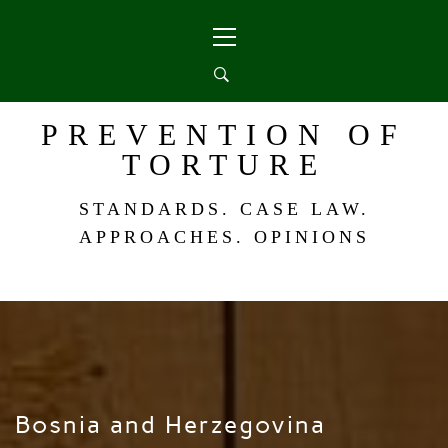
Skip
Primary
to
Menu
content
PREVENTION OF
TORTURE
STANDARDS. CASE LAW.
APPROACHES. OPINIONS
Bosnia and Herzegovina