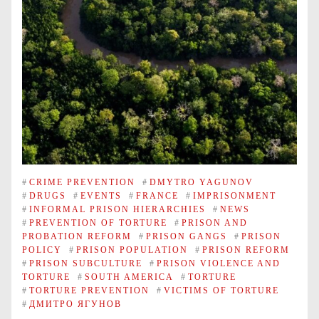
#
CRIME PREVENTION
#
DMYTRO YAGUNOV
#
DRUGS
#
EVENTS
#
FRANCE
#
IMPRISONMENT
#
INFORMAL PRISON HIERARCHIES
#
NEWS
#
PREVENTION OF TORTURE
#
PRISON AND
PROBATION REFORM
#
PRISON GANGS
#
PRISON
POLICY
#
PRISON POPULATION
#
PRISON REFORM
#
PRISON SUBCULTURE
#
PRISON VIOLENCE AND
TORTURE
#
SOUTH AMERICA
#
TORTURE
#
TORTURE PREVENTION
#
VICTIMS OF TORTURE
#
ДМИТРО ЯГУНОВ