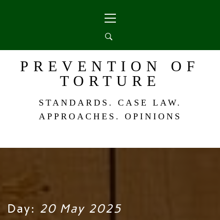
Skip
Primary
to
Menu
content
PREVENTION OF
TORTURE
STANDARDS. CASE LAW.
APPROACHES. OPINIONS
Day:
20 May 2025