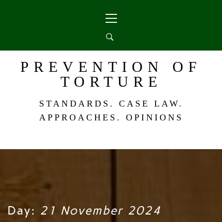
Skip
Primary
to
Menu
content
PREVENTION OF
TORTURE
STANDARDS. CASE LAW.
APPROACHES. OPINIONS
Day:
21 November 2024